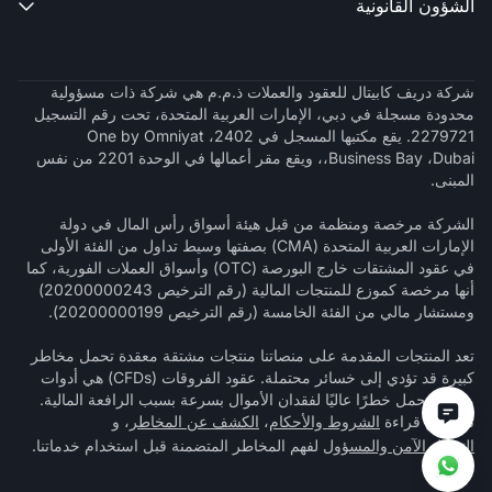
الشؤون القانونية

شركة دريف كابيتال للعقود والعملات ذ.م.م هي شركة ذات مسؤولية
محدودة مسجلة في دبي، الإمارات العربية المتحدة، تحت رقم التسجيل
2279721. يقع مكتبها المسجل في 2402، One by Omniyat
،Business Bay ،Dubai، ويقع مقر أعمالها في الوحدة 2201 من نفس
المبنى.
الشركة مرخصة ومنظمة من قبل هيئة أسواق رأس المال في دولة
الإمارات العربية المتحدة (CMA) بصفتها وسيط تداول من الفئة الأولى
في عقود المشتقات خارج البورصة (OTC) وأسواق العملات الفورية، كما
أنها مرخصة كموزع للمنتجات المالية (رقم الترخيص 20200000243)
ومستشار مالي من الفئة الخامسة (رقم الترخيص 20200000199).
تعد المنتجات المقدمة على منصاتنا منتجات مشتقة معقدة تحمل مخاطر
كبيرة قد تؤدي إلى خسائر محتملة. عقود الفروقات (CFDs) هي أدوات
معقدة تحمل خطرًا عاليًا لفقدان الأموال بسرعة بسبب الرافعة المالية.
تأكد من قراءة
الشروط والأحكام
،
الكشف عن المخاطر
، و
التداول الآمن والمسؤول
لفهم المخاطر المتضمنة قبل استخدام خدماتنا.