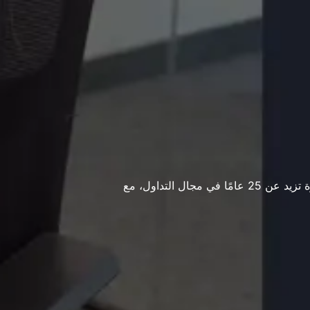
دريف كابيتال للعقود والعملات ذ.م.م شركة وساطة للتداول عبر الإنترنت. تمتلكها وتديرها مجموعة Deriv، بخبرة تزيد عن 25 عامًا في مجال التداول، مع