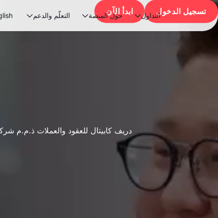
تسجيل الدخول
ابدأ الآن
التداول
حول المنصة
التعلّم والدعم
lish


