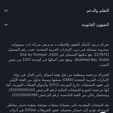
التعلم والدعم

الشؤون القانونية

شركة دريف كابيتال للعقود والعملات ذ.م.م هي شركة ذات مسؤولية
محدودة مسجلة في دبي، الإمارات العربية المتحدة، تحت رقم التسجيل
2279721. يقع مكتبها المسجل في 2402، One by Omniyat
،Business Bay ،Dubai، ويقع مقر أعمالها في الوحدة 2201 من نفس
المبنى.
الشركة مرخصة ومنظمة من قبل هيئة أسواق رأس المال في دولة
الإمارات العربية المتحدة (CMA) بصفتها وسيط تداول من الفئة الأولى
في عقود المشتقات خارج البورصة (OTC) وأسواق العملات الفورية، كما
أنها مرخصة كموزع للمنتجات المالية (رقم الترخيص 20200000243)
ومستشار مالي من الفئة الخامسة (رقم الترخيص 20200000199).
تعد المنتجات المقدمة على منصاتنا منتجات مشتقة معقدة تحمل مخاطر
كبيرة قد تؤدي إلى خسائر محتملة. عقود الفروقات (CFDs) هي أدوات