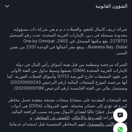
الشؤون القانونية

شركة دريف كابيتال للعقود والعملات ذ.م.م هي شركة ذات مسؤولية
محدودة مسجلة في دبي، الإمارات العربية المتحدة، تحت رقم التسجيل
2279721. يقع مكتبها المسجل في 2402، One by Omniyat
،Business Bay ،Dubai، ويقع مقر أعمالها في الوحدة 2201 من نفس
المبنى.
الشركة مرخصة ومنظمة من قبل هيئة أسواق رأس المال في دولة
الإمارات العربية المتحدة (CMA) بصفتها وسيط تداول من الفئة الأولى
في عقود المشتقات خارج البورصة (OTC) وأسواق العملات الفورية، كما
أنها مرخصة كموزع للمنتجات المالية (رقم الترخيص 20200000243)
ومستشار مالي من الفئة الخامسة (رقم الترخيص 20200000199).
تعد المنتجات المقدمة على منصاتنا منتجات مشتقة معقدة تحمل مخاطر
كبيرة قد تؤدي إلى خسائر محتملة. عقود الفروقات (CFDs) هي أدوات
معقدة تحمل خطرًا عاليًا لفقدان الأموال بسرعة بسبب الرافعة المالية.
تأكد من قراءة
الشروط والأحكام
،
الكشف عن المخاطر
، و
التداول الآمن والمسؤول
لفهم المخاطر المتضمنة قبل استخدام خدماتنا.