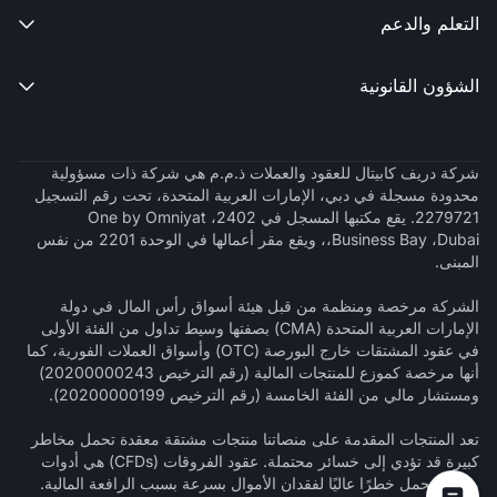
التعلم والدعم

الشؤون القانونية

شركة دريف كابيتال للعقود والعملات ذ.م.م هي شركة ذات مسؤولية
محدودة مسجلة في دبي، الإمارات العربية المتحدة، تحت رقم التسجيل
2279721. يقع مكتبها المسجل في 2402، One by Omniyat
،Business Bay ،Dubai، ويقع مقر أعمالها في الوحدة 2201 من نفس
المبنى.
الشركة مرخصة ومنظمة من قبل هيئة أسواق رأس المال في دولة
الإمارات العربية المتحدة (CMA) بصفتها وسيط تداول من الفئة الأولى
في عقود المشتقات خارج البورصة (OTC) وأسواق العملات الفورية، كما
أنها مرخصة كموزع للمنتجات المالية (رقم الترخيص 20200000243)
ومستشار مالي من الفئة الخامسة (رقم الترخيص 20200000199).
تعد المنتجات المقدمة على منصاتنا منتجات مشتقة معقدة تحمل مخاطر
كبيرة قد تؤدي إلى خسائر محتملة. عقود الفروقات (CFDs) هي أدوات
معقدة تحمل خطرًا عاليًا لفقدان الأموال بسرعة بسبب الرافعة المالية.