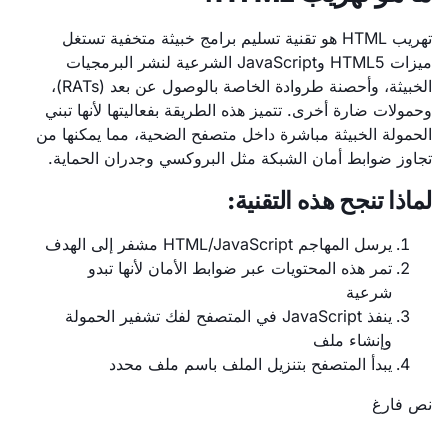
تهريب HTML هو تقنية تسليم برامج خبيثة متخفية تستغل
ميزات HTML5 وJavaScript الشرعية لنشر البرمجيات
الخبيثة، وأحصنة طروادة الخاصة بالوصول عن بعد (RATs)،
وحمولات ضارة أخرى. تتميز هذه الطريقة بفعاليتها لأنها تبني
الحمولة الخبيثة مباشرة داخل متصفح الضحية، مما يمكنها من
تجاوز ضوابط أمان الشبكة مثل البروكسي وجدران الحماية.
لماذا تنجح هذه التقنية:
يرسل المهاجم HTML/JavaScript مشفر إلى الهدف
تمر هذه المحتويات عبر ضوابط الأمان لأنها تبدو
شرعية
ينفذ JavaScript في المتصفح لفك تشفير الحمولة
وإنشاء ملف
يبدأ المتصفح بتنزيل الملف باسم ملف محدد
نص فارغ