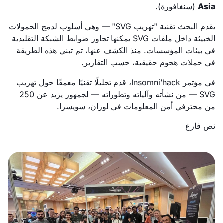
Asia
(سنغافورة).
يقدم البحث تقنية "تهريب SVG" — وهي أسلوب لدمج الحمولات
الخبيثة داخل ملفات SVG يمكنها تجاوز ضوابط الشبكة التقليدية
في بيئات المؤسسات. منذ الكشف عنها، تم تبني هذه الطريقة
في حملات هجوم حقيقية، حسب التقارير.
في مؤتمر Insomni’hack، قدم تحليلًا تقنيًا معمقًا حول تهريب
SVG — من نشأته وآلياته وتطوراته — لجمهور يزيد عن 250
من محترفي أمن المعلومات في لوزان، سويسرا.
نص فارغ