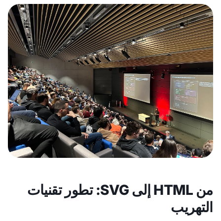
من HTML إلى SVG: تطور تقنيات
التهريب