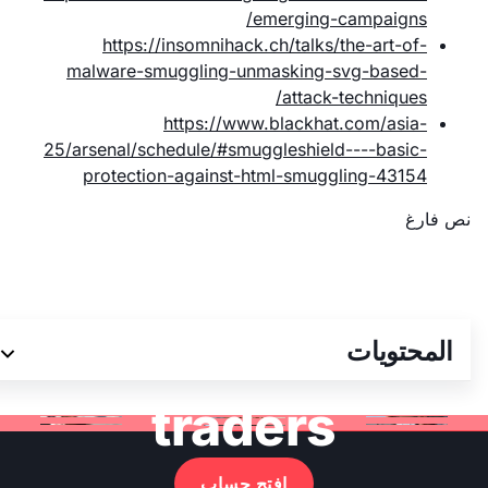
emerging-campaigns/
https://insomnihack.ch/talks/the-art-of-
malware-smuggling-unmasking-svg-based-
attack-techniques/
https://www.blackhat.com/asia-
25/arsenal/schedule/#smuggleshield----basic-
protection-against-html-smuggling-43154
نص فارغ
Join 3M+ global
المحتويات
traders
افتح حساب