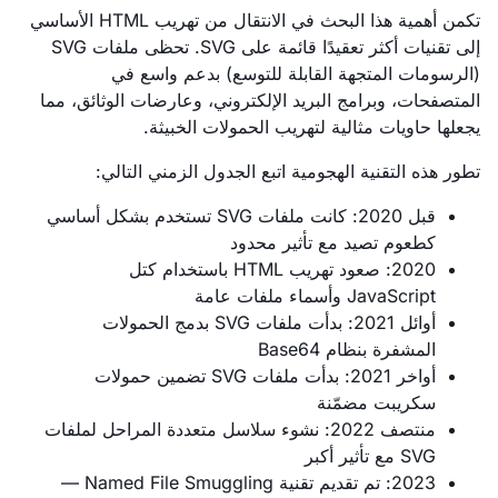
تكمن أهمية هذا البحث في الانتقال من تهريب HTML الأساسي
إلى تقنيات أكثر تعقيدًا قائمة على SVG. تحظى ملفات SVG
(الرسومات المتجهة القابلة للتوسع) بدعم واسع في
المتصفحات، وبرامج البريد الإلكتروني، وعارضات الوثائق، مما
يجعلها حاويات مثالية لتهريب الحمولات الخبيثة.
تطور هذه التقنية الهجومية اتبع الجدول الزمني التالي:
قبل 2020: كانت ملفات SVG تستخدم بشكل أساسي
كطعوم تصيد مع تأثير محدود
2020: صعود تهريب HTML باستخدام كتل
JavaScript وأسماء ملفات عامة
أوائل 2021: بدأت ملفات SVG بدمج الحمولات
المشفرة بنظام Base64
أواخر 2021: بدأت ملفات SVG تضمين حمولات
سكريبت مضمّنة
منتصف 2022: نشوء سلاسل متعددة المراحل لملفات
SVG مع تأثير أكبر
2023: تم تقديم تقنية Named File Smuggling —