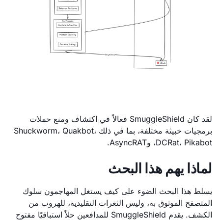
لقد كان SmuggleShield فعالاً في اكتشاف ومنع حملات
برمجيات خبيثة مختلفة، بما في ذلك Shuckworm، Quakbot،
DCRat، Pikabot، وAsyncRAT.
لماذا يهم هذا البحث
يسلط هذا البحث الضوء على كيف يستغل المهاجمون سلوك
المتصفح الموثوق به، وليس الثغرات التقليدية، للهروب من
الكشف. يقدم SmuggleShield للمدافعين حلاً استباقيًا مفتوح