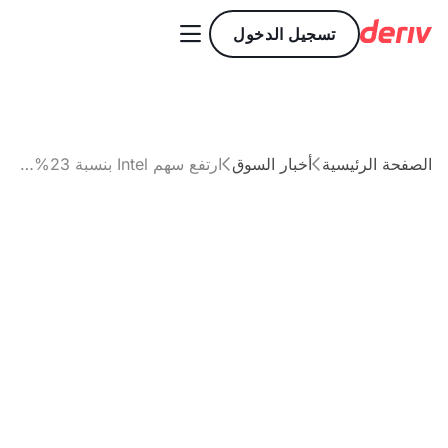

تسجيل الدخول
الصفحة الرئيسية
أخبار السوق
ارتفع سهم Intel بنسبة 23% مدعومًا باستثمار Nvidia بقيمة 5 مليارات دولار.


مقال