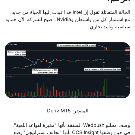
الحالة المتفائلة تقول إن Intel قد أعيدت إليها الحياة من جديد.
مع استثمار كل من واشنطن وNvidia، أصبح للشركة الآن حماية
سياسية وتأييد تجاري.
المصدر: Deriv MT5
وصف محللو Wedbush الصفقة بأنها "مغيرة لقواعد اللعبة"،
في حين وصفها CCS Insight بأنها "تحالف استراتيجي" يضع