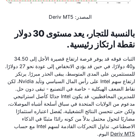
المصدر: Deriv MT5
بالنسبة للتجار، يعد مستوى 30 دولار
نقطة ارتكاز رئيسية.
الثبات فوقه قد يوفر فرصة ارتفاع قصيرة الأجل إلى 34.50
و40 دولارًا، في حين قد يؤدي الانخفاض إلى عودة نحو 27 دولارًا.
للمستثمرين على المدى المتوسط، يبقى الحذر مبررًا. يرتكز
ارتفاع سهم Intel على رأس المال السياسي وتأيد Nvidia، لكن
نقاط الضعف الهيكلية - خاصة في التصنيع - تبقى دون حل.
للمديرين المحافظيين، قد يكون Intel جذابًا كأصل استراتيجي
مدعوم من الولايات المتحدة في سباق أسلحة أشباه الموصلات،
ولكن حتى تتحسن النتائج التشغيلية، يُفضل اعتباره استثمارًا
مضاربًا لتحول محتمل بدلاً من كونه رائدًا مثبتًا في الذكاء
الاصطناعي. تداول التحركات القادمة لسهم Intel مع حساب
Deriv MT5
اليوم.