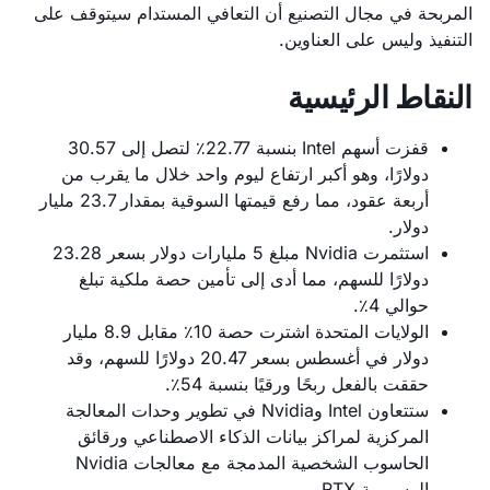
المربحة في مجال التصنيع أن التعافي المستدام سيتوقف على
التنفيذ وليس على العناوين.
النقاط الرئيسية
قفزت أسهم Intel بنسبة 22.77٪ لتصل إلى 30.57
دولارًا، وهو أكبر ارتفاع ليوم واحد خلال ما يقرب من
أربعة عقود، مما رفع قيمتها السوقية بمقدار 23.7 مليار
دولار.
استثمرت Nvidia مبلغ 5 مليارات دولار بسعر 23.28
دولارًا للسهم، مما أدى إلى تأمين حصة ملكية تبلغ
حوالي 4٪.
الولايات المتحدة اشترت حصة 10٪ مقابل 8.9 مليار
دولار في أغسطس بسعر 20.47 دولارًا للسهم، وقد
حققت بالفعل ربحًا ورقيًا بنسبة 54٪.
ستتعاون Intel وNvidia في تطوير وحدات المعالجة
المركزية لمراكز بيانات الذكاء الاصطناعي ورقائق
الحاسوب الشخصية المدمجة مع معالجات Nvidia
الرسومية RTX.