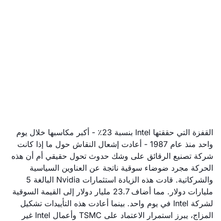
ارتفع سهم Intel بنسبة 23%
مدعومًا باستثمار Nvidia
بقيمة 5 مليارات دولار.
September 19, 2025
القفزة التي حققتها Intel بنسبة 23٪ - أكبر مكاسبها خلال يوم
واحد منذ عام 1987 - أعادت إشعال النقاش حول ما إذا كانت
شركة تصنيع الرقائق على وشك حدوث تحول حقيقي أم أن هذه
الحركة مجرد ضوضاء سوقية ناتجة عن العناوين السياسية
والشركاتية. قادت هذه الزيادة استثمارات Nvidia البالغة 5
مليارات دولار. مما أضاف 23.7 مليار دولار إلى القيمة السوقية
لشركة Intel في يوم واحد. بينما أعادت هذه التأييدات تشكيل
المزاج، يبرز استمرار الاعتماد على TSMC وأعمال Intel غير