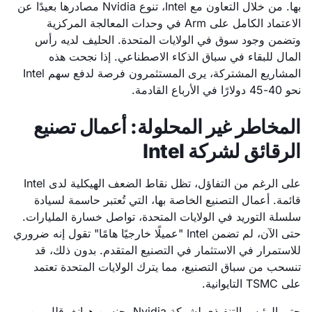
بها. من خلال التعاون مع Intel، تنوع Nvidia مصادرها بعيدًا عن
الاعتماد الكامل على Arm في وحدات المعالجة المركزية
وتضمن وجود سوق في الولايات المتحدة. الحليف لديه رأس
المال للبقاء في سباق الذكاء الاصطناعي. إذا نجحت هذه
المشاريع المشتركة، يرى المستثمرون فرصة لدفع سهم Intel
نحو 40-45 دولارًا في الأرباع القادمة.
المخاطر غير المحلولة: أعمال تصنيع
الرقائق لشركة Intel
على الرغم من التفاؤل، تظل نقاط الضعف الهيكلية لدى Intel
قائمة. أعمال التصنيع الخاصة بها، التي تُعتبر حاسمة لسيادة
سلسلة التوريد في الولايات المتحدة، تواصل خسارة المليارات.
حتى الآن، لم تضمن Intel "عميلًا خارجيًا هامًا" تقول إنه ضروري
للاستمرار في الاستثمار في التصنيع المتقدم. بدون ذلك، قد
تنسحب من سباق التصنيع، مما يترك الولايات المتحدة تعتمد
على TSMC التايوانية.
حتى الرئيس التنفيذي لشركة Nvidia، جنسن هوانغ، قلل من