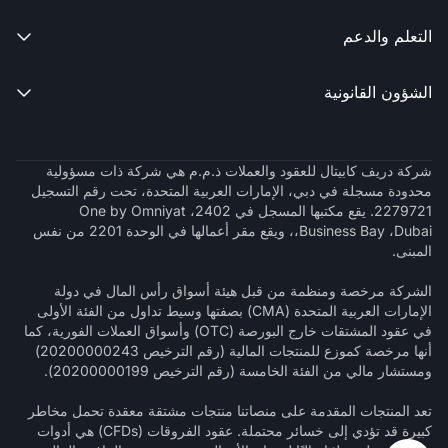
التعلم والدعم

الشؤون القانونية

شركة دريف كابيتال للعقود والعملات ذ.م.م هي شركة ذات مسؤولية
محدودة مسجلة في دبي، الإمارات العربية المتحدة، تحت رقم التسجيل
2279721. يقع مكتبها المسجل في 2402، One by Omniyat
،Business Bay ،Dubai، ويقع مقر أعمالها في الوحدة 2201 من نفس
المبنى.
الشركة مرخصة ومنظمة من قبل هيئة أسواق رأس المال في دولة
الإمارات العربية المتحدة (CMA) بصفتها وسيط تداول من الفئة الأولى
في عقود المشتقات خارج البورصة (OTC) وأسواق العملات الفورية، كما
أنها مرخصة كموزع للمنتجات المالية (رقم الترخيص 20200000243)
ومستشار مالي من الفئة الخامسة (رقم الترخيص 20200000199).
تعد المنتجات المقدمة على منصاتنا منتجات مشتقة معقدة تحمل مخاطر
كبيرة قد تؤدي إلى خسائر محتملة. عقود الفروقات (CFDs) هي أدوات