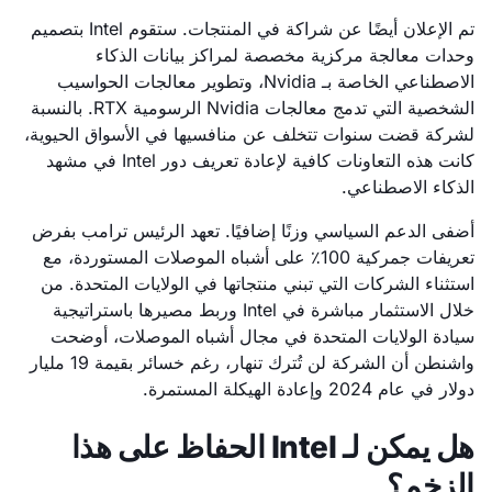
تم الإعلان أيضًا عن شراكة في المنتجات. ستقوم Intel بتصميم
وحدات معالجة مركزية مخصصة لمراكز بيانات الذكاء
الاصطناعي الخاصة بـ Nvidia، وتطوير معالجات الحواسيب
الشخصية التي تدمج معالجات Nvidia الرسومية RTX. بالنسبة
لشركة قضت سنوات تتخلف عن منافسيها في الأسواق الحيوية،
كانت هذه التعاونات كافية لإعادة تعريف دور Intel في مشهد
الذكاء الاصطناعي.
أضفى الدعم السياسي وزنًا إضافيًا. تعهد الرئيس ترامب بفرض
تعريفات جمركية 100٪ على أشباه الموصلات المستوردة، مع
استثناء الشركات التي تبني منتجاتها في الولايات المتحدة. من
خلال الاستثمار مباشرة في Intel وربط مصيرها باستراتيجية
سيادة الولايات المتحدة في مجال أشباه الموصلات، أوضحت
واشنطن أن الشركة لن تُترك تنهار، رغم خسائر بقيمة 19 مليار
دولار في عام 2024 وإعادة الهيكلة المستمرة.
هل يمكن لـ Intel الحفاظ على هذا
الزخم؟