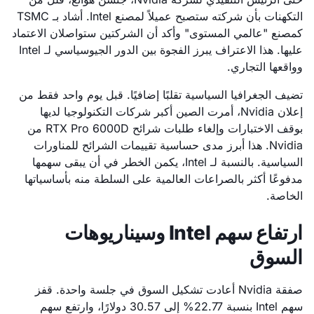
التكهنات بأن شركته ستصبح عميلاً لمصنع Intel. أشاد بـ TSMC
كمصنع "عالمي المستوى" وأكد أن الشركتين ستواصلان الاعتماد
عليها. هذا الاعتراف يبرز الفجوة بين الدور الجيوسياسي لـ Intel
وواقعها التجاري.
تضيف الجغرافيا السياسية تقلبًا إضافيًا. قبل يوم واحد فقط من
إعلان Nvidia، أمرت الصين أكبر شركات التكنولوجيا لديها
بوقف الاختبارات وإلغاء طلبات شرائح RTX Pro 6000D من
Nvidia. هذا أبرز مدى حساسية تقييمات الشرائح للمناورات
السياسية. بالنسبة لـ Intel، يكمن الخطر في أن يبقى سهمها
مدفوعًا أكثر بالصراعات العالمية على السلطة منه بأساسياتها
الخاصة.
ارتفاع سهم Intel وسيناريوهات
السوق
صفقة Nvidia أعادت تشكيل السوق في جلسة واحدة. قفز
سهم Intel بنسبة 22.77% إلى 30.57 دولارًا، وارتفع سهم